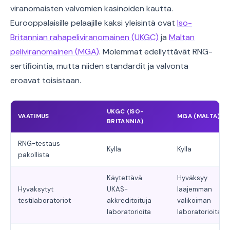
viranomaisten valvomien kasinoiden kautta.
Eurooppalaisille pelaajille kaksi yleisintä ovat
Iso-
Britannian rahapeliviranomainen (UKGC)
ja
Maltan
peliviranomainen (MGA)
. Molemmat edellyttävät RNG-
sertifiointia, mutta niiden standardit ja valvonta
eroavat toisistaan.
UKGC (ISO-
VAATIMUS
MGA (MALTA)
BRITANNIA)
RNG-testaus
Kyllä
Kyllä
pakollista
Käytettävä
Hyväksyy
Hyväksytyt
UKAS-
laajemman
testilaboratoriot
akkreditoituja
valikoiman
laboratorioita
laboratorioita