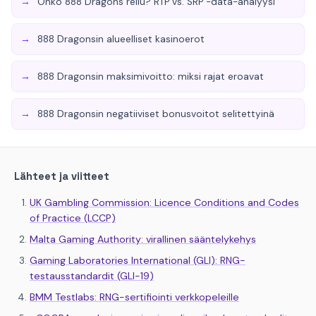
Onko 888 Dragons reilu? RTP vs. SRP -data-analyysi
888 Dragonsin alueelliset kasinoerot
888 Dragonsin maksimivoitto: miksi rajat eroavat
888 Dragonsin negatiiviset bonusvoitot selitettyinä
Lähteet ja viitteet
UK Gambling Commission: Licence Conditions and Codes
of Practice (LCCP)
Malta Gaming Authority: virallinen sääntelykehys
Gaming Laboratories International (GLI): RNG-
testausstandardit (GLI-19)
BMM Testlabs: RNG-sertifiointi verkkopeleille