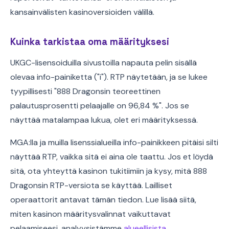
kansainvälisten kasinoversioiden välillä.
Kuinka tarkistaa oma määrityksesi
UKGC-lisensoiduilla sivustoilla napauta pelin sisällä
olevaa info-painiketta ("i"). RTP näytetään, ja se lukee
tyypillisesti "888 Dragonsin teoreettinen
palautusprosentti pelaajalle on 96,84 %". Jos se
näyttää matalampaa lukua, olet eri määrityksessä.
MGA:lla ja muilla lisenssialueilla info-painikkeen pitäisi silti
näyttää RTP, vaikka sitä ei aina ole taattu. Jos et löydä
sitä, ota yhteyttä kasinon tukitiimiin ja kysy, mitä 888
Dragonsin RTP-versiota se käyttää. Lailliset
operaattorit antavat tämän tiedon. Lue lisää siitä,
miten kasinon määritysvalinnat vaikuttavat
pelaamiseesi, analyysistämme
alueellisista