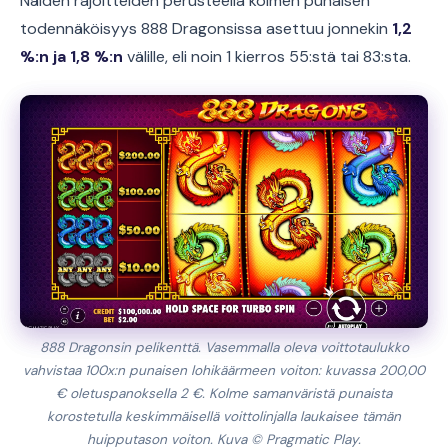
Näiden rajoitteiden perusteella kolmen punaisen
todennäköisyys 888 Dragonsissa asettuu jonnekin
1,2
%:n ja 1,8 %:n
välille, eli noin 1 kierros 55:stä tai 83:sta.
888 Dragonsin pelikenttä. Vasemmalla oleva voittotaulukko
vahvistaa 100x:n punaisen lohikäärmeen voiton: kuvassa 200,00
€ oletuspanoksella 2 €. Kolme samanväristä punaista
korostetulla keskimmäisellä voittolinjalla laukaisee tämän
huipputason voiton. Kuva © Pragmatic Play.