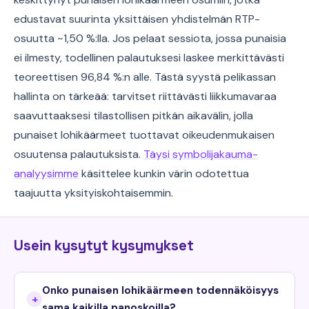
edustavat suurinta yksittäisen yhdistelmän RTP-
osuutta ~1,50 %:lla. Jos pelaat sessiota, jossa punaisia
ei ilmesty, todellinen palautuksesi laskee merkittävästi
teoreettisen 96,84 %:n alle. Tästä syystä pelikassan
hallinta on tärkeää: tarvitset riittävästi liikkumavaraa
saavuttaaksesi tilastollisen pitkän aikavälin, jolla
punaiset lohikäärmeet tuottavat oikeudenmukaisen
osuutensa palautuksista.
Täysi symbolijakauma-
analyysimme
käsittelee kunkin värin odotettua
taajuutta yksityiskohtaisemmin.
Usein kysytyt kysymykset
Onko punaisen lohikäärmeen todennäköisyys
sama kaikilla panoskoilla?