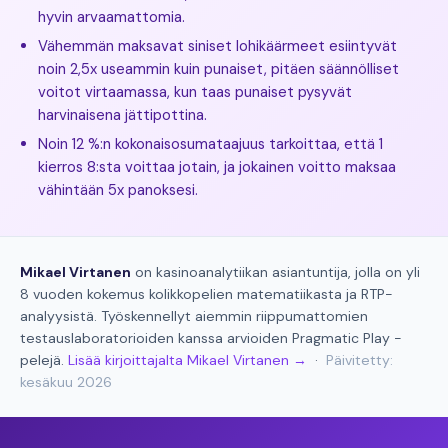
hyvin arvaamattomia.
Vähemmän maksavat siniset lohikäärmeet esiintyvät
noin 2,5x useammin kuin punaiset, pitäen säännölliset
voitot virtaamassa, kun taas punaiset pysyvät
harvinaisena jättipottina.
Noin 12 %:n kokonaisosumataajuus tarkoittaa, että 1
kierros 8:sta voittaa jotain, ja jokainen voitto maksaa
vähintään 5x panoksesi.
Mikael Virtanen
on kasinoanalytiikan asiantuntija, jolla on yli
8 vuoden kokemus kolikkopelien matematiikasta ja RTP-
analyysistä. Työskennellyt aiemmin riippumattomien
testauslaboratorioiden kanssa arvioiden Pragmatic Play -
pelejä.
Lisää kirjoittajalta Mikael Virtanen →
·
Päivitetty:
kesäkuu 2026