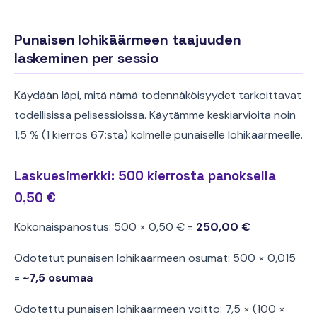
Punaisen lohikäärmeen taajuuden
laskeminen per sessio
Käydään läpi, mitä nämä todennäköisyydet tarkoittavat
todellisissa pelisessioissa. Käytämme keskiarvioita noin
1,5 % (1 kierros 67:stä) kolmelle punaiselle lohikäärmeelle.
Laskuesimerkki: 500 kierrosta panoksella
0,50 €
Kokonaispanostus: 500 × 0,50 € =
250,00 €
Odotetut punaisen lohikäärmeen osumat: 500 × 0,015
=
~7,5 osumaa
Odotettu punaisen lohikäärmeen voitto: 7,5 × (100 ×