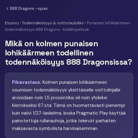
888 Dragons -opas
Etusivu
›
Todennäköisyys & voittotaulukko
› Punaisen lohikäärmeen
todennäköisyys 888 Dragons -kolikkopelissä
Mikä on kolmen punaisen
lohikäärmeen todellinen
todennäköisyys 888 Dragonsissa?
Pikavastaus:
Kolmen punaisen lohikäärmeen
osumisen todennäköisyys yksittäiselle voittolinjalle
arvioidaan noin 1,5 prosentiksi eli noin yhdeksi
kierrokseksi 67:stä. Tämä on huomattavasti pienempi
kuin naiivi 1/27-laskelma, koska Pragmatic Play käyttää
painotettuja rullanauhoja, jotka tekevät parhaiten
maksavasta symbolista harvinaisemman.